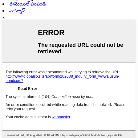
ఈమెయిల్ పంపండి
వాట్సాప్
x