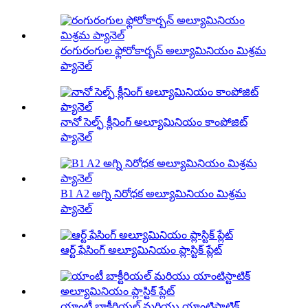
రంగురంగుల ఫ్లోరోకార్బన్ అల్యూమినియం మిశ్రమ
ప్యానెల్
నానో సెల్ఫ్ క్లీనింగ్ అల్యూమినియం కాంపోజిట్
ప్యానెల్
B1 A2 అగ్ని నిరోధక అల్యూమినియం మిశ్రమ
ప్యానెల్
ఆర్ట్ ఫేసింగ్ అల్యూమినియం ప్లాస్టిక్ ప్లేట్
యాంటీ బాక్టీరియల్ మరియు యాంటిస్టాటిక్