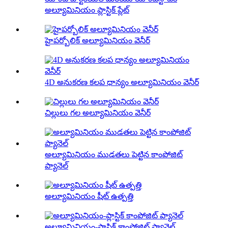
అల్యూమినియం ప్లాస్టిక్ ప్లేట్
హైపర్బోలిక్ అల్యూమినియం వెనీర్
4D అనుకరణ కలప ధాన్యం అల్యూమినియం వెనీర్
చిల్లులు గల అల్యూమినియం వెనీర్
అల్యూమినియం ముడతలు పెట్టిన కాంపోజిట్
ప్యానెల్
అల్యూమినియం షీట్ ఉత్పత్తి
అల్యూమినియం-ప్లాస్టిక్ కాంపోజిట్ ప్యానెల్