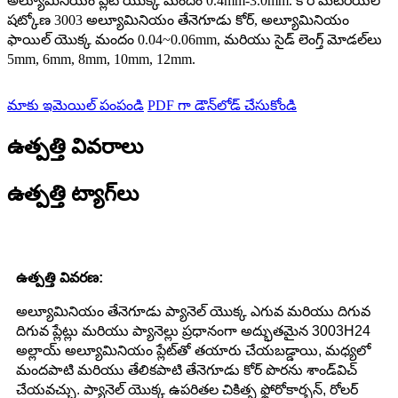
అల్యూమినియం ప్లేట్ యొక్క మందం 0.4mm-3.0mm. కోర్ మెటీరియల్
షట్కోణ 3003 అల్యూమినియం తేనెగూడు కోర్, అల్యూమినియం
ఫాయిల్ యొక్క మందం 0.04~0.06mm, మరియు సైడ్ లెంగ్త్ మోడల్‌లు
5mm, 6mm, 8mm, 10mm, 12mm.
మాకు ఇమెయిల్ పంపండి
PDF గా డౌన్‌లోడ్ చేసుకోండి
ఉత్పత్తి వివరాలు
ఉత్పత్తి ట్యాగ్‌లు
ఉత్పత్తి వివరణ:
అల్యూమినియం తేనెగూడు ప్యానెల్ యొక్క ఎగువ మరియు దిగువ
దిగువ ప్లేట్లు మరియు ప్యానెల్లు ప్రధానంగా అద్భుతమైన 3003H24
అల్లాయ్ అల్యూమినియం ప్లేట్‌తో తయారు చేయబడ్డాయి, మధ్యలో
మందపాటి మరియు తేలికపాటి తేనెగూడు కోర్ పొరను శాండ్‌విచ్
చేయవచ్చు. ప్యానెల్ యొక్క ఉపరితల చికిత్స ఫ్లోరోకార్బన్, రోలర్