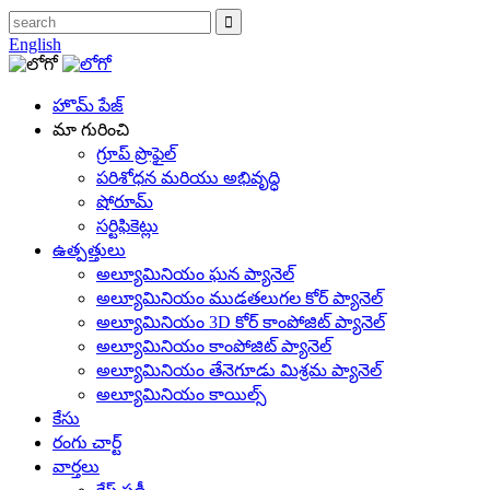
English
హొమ్ పేజ్
మా గురించి
గ్రూప్ ప్రొఫైల్
పరిశోధన మరియు అభివృద్ధి
షోరూమ్
సర్టిఫికెట్లు
ఉత్పత్తులు
అల్యూమినియం ఘన ప్యానెల్
అల్యూమినియం ముడతలుగల కోర్ ప్యానెల్
అల్యూమినియం 3D కోర్ కాంపోజిట్ ప్యానెల్
అల్యూమినియం కాంపోజిట్ ప్యానెల్
అల్యూమినియం తేనెగూడు మిశ్రమ ప్యానెల్
అల్యూమినియం కాయిల్స్
కేసు
రంగు చార్ట్
వార్తలు