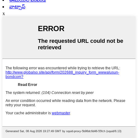
వాట్సాప్
x