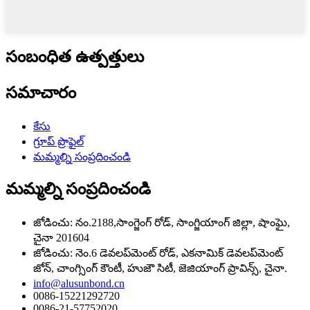
సంబంధిత ఉత్పత్తులు
సమాచారం
కేసు
గ్రూప్ ప్రొఫైల్
మమ్మల్ని సంప్రదించండి
మమ్మల్ని సంప్రదించండి
జోడించు: నం.2188,సాంగ్జెంగ్ రోడ్, సాంగ్జియాంగ్ జిల్లా, షాంఘై,
చైనా 201604
జోడించు: నెం.6 డెవలప్‌మెంట్ రోడ్, ఎకనామిక్ డెవలప్‌మెంట్
జోన్, చాంగ్సింగ్ కౌంటీ, హుజౌ సిటీ, జెజియాంగ్ ప్రావిన్స్, చైనా.
info@alusunbond.cn
0086-15221292720
0086-21-57752020