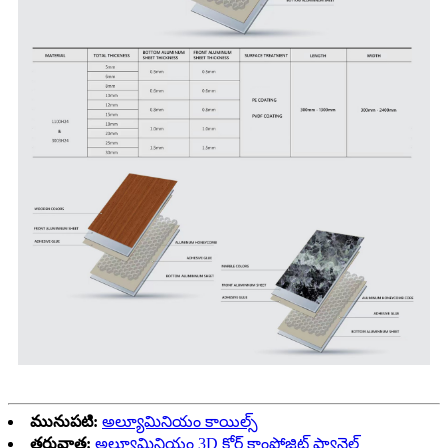
మునుపటి:
అల్యూమినియం కాయిల్స్
తరువాత:
అల్యూమినియం 3D కోర్ కాంపోజిట్ ప్యానెల్