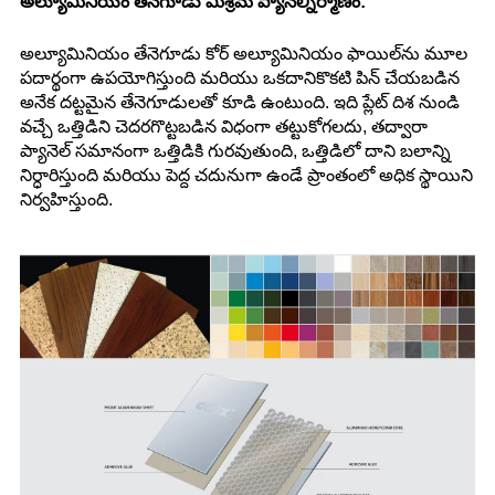
అల్యూమినియం తేనెగూడు మిశ్రమ ప్యానెల్
నిర్మాణం:
అల్యూమినియం తేనెగూడు కోర్ అల్యూమినియం ఫాయిల్‌ను మూల
పదార్థంగా ఉపయోగిస్తుంది మరియు ఒకదానికొకటి పిన్ చేయబడిన
అనేక దట్టమైన తేనెగూడులతో కూడి ఉంటుంది. ఇది ప్లేట్ దిశ నుండి
వచ్చే ఒత్తిడిని చెదరగొట్టబడిన విధంగా తట్టుకోగలదు, తద్వారా
ప్యానెల్ సమానంగా ఒత్తిడికి గురవుతుంది, ఒత్తిడిలో దాని బలాన్ని
నిర్ధారిస్తుంది మరియు పెద్ద చదునుగా ఉండే ప్రాంతంలో అధిక స్థాయిని
నిర్వహిస్తుంది.