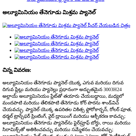
అల్యూమినియం తేనెగూడు మిశ్రమ ప్యానెల్
చిన్న వివరణ:
అల్యూమినియం తేనెగూడు ప్యానెల్ యొక్క ఎగువ మరియు దిగువ
దిగువ ప్లేట్లు మరియు ప్యానెల్లు ప్రధానంగా అద్భుతమైన 3003H24
అల్లాయ్ అల్యూమినియం ప్లేట్‌తో తయారు చేయబడ్డాయి, మధ్యలో
మందపాటి మరియు తేలికపాటి తేనెగూడు కోర్ పొరను శాండ్‌విచ్
చేయవచ్చు. ప్యానెల్ యొక్క ఉపరితల చికిత్స ఫ్లోరోకార్బన్, రోలర్ పూత,
థర్మల్ ట్రాన్స్‌ఫర్ ప్రింటింగ్, వైర్ డ్రాయింగ్ మరియు ఆక్సీకరణ కావచ్చు;
అల్యూమినియం తేనెగూడు ప్యానెల్‌ను ఫైర్‌ప్రూఫ్ బోర్డు, రాయి మరియు
సిరామిక్స్‌తో అతికించవచ్చు మరియు సమ్మేళనం చేయవచ్చు;