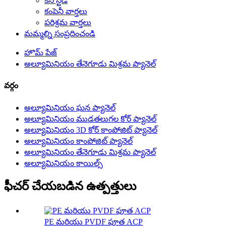
కేస్ స్టడీ
కంపెనీ వార్తలు
పరిశ్రమ వార్తలు
మమ్మల్ని సంప్రదించండి
హొమ్ పేజ్
అల్యూమినియం తేనెగూడు మిశ్రమ ప్యానెల్
వర్గం
అల్యూమినియం ఘన ప్యానెల్
అల్యూమినియం ముడతలుగల కోర్ ప్యానెల్
అల్యూమినియం 3D కోర్ కాంపోజిట్ ప్యానెల్
అల్యూమినియం కాంపోజిట్ ప్యానెల్
అల్యూమినియం తేనెగూడు మిశ్రమ ప్యానెల్
అల్యూమినియం కాయిల్స్
ఫీచర్ చేయబడిన ఉత్పత్తులు
PE మరియు PVDF పూత ACP