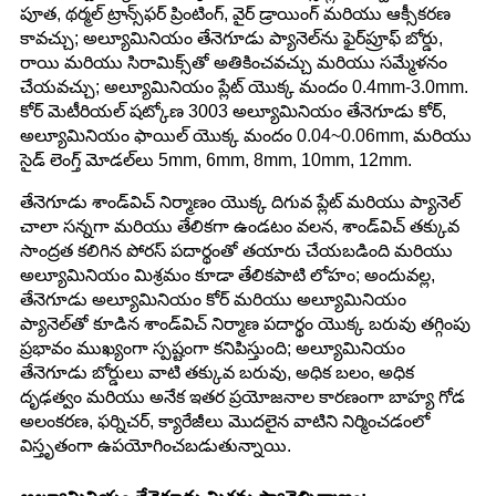
పూత, థర్మల్ ట్రాన్స్‌ఫర్ ప్రింటింగ్, వైర్ డ్రాయింగ్ మరియు ఆక్సీకరణ
కావచ్చు; అల్యూమినియం తేనెగూడు ప్యానెల్‌ను ఫైర్‌ప్రూఫ్ బోర్డు,
రాయి మరియు సిరామిక్స్‌తో అతికించవచ్చు మరియు సమ్మేళనం
చేయవచ్చు; అల్యూమినియం ప్లేట్ యొక్క మందం 0.4mm-3.0mm.
కోర్ మెటీరియల్ షట్కోణ 3003 అల్యూమినియం తేనెగూడు కోర్,
అల్యూమినియం ఫాయిల్ యొక్క మందం 0.04~0.06mm, మరియు
సైడ్ లెంగ్త్ మోడల్‌లు 5mm, 6mm, 8mm, 10mm, 12mm.
తేనెగూడు శాండ్‌విచ్ నిర్మాణం యొక్క దిగువ ప్లేట్ మరియు ప్యానెల్
చాలా సన్నగా మరియు తేలికగా ఉండటం వలన, శాండ్‌విచ్ తక్కువ
సాంద్రత కలిగిన పోరస్ పదార్థంతో తయారు చేయబడింది మరియు
అల్యూమినియం మిశ్రమం కూడా తేలికపాటి లోహం; అందువల్ల,
తేనెగూడు అల్యూమినియం కోర్ మరియు అల్యూమినియం
ప్యానెల్‌తో కూడిన శాండ్‌విచ్ నిర్మాణ పదార్థం యొక్క బరువు తగ్గింపు
ప్రభావం ముఖ్యంగా స్పష్టంగా కనిపిస్తుంది; అల్యూమినియం
తేనెగూడు బోర్డులు వాటి తక్కువ బరువు, అధిక బలం, అధిక
దృఢత్వం మరియు అనేక ఇతర ప్రయోజనాల కారణంగా బాహ్య గోడ
అలంకరణ, ఫర్నిచర్, క్యారేజీలు మొదలైన వాటిని నిర్మించడంలో
విస్తృతంగా ఉపయోగించబడుతున్నాయి.