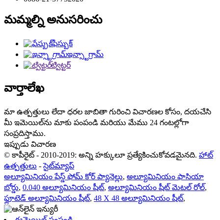
మమ్మల్ని అనుసరించు
ఫేస్బుక్
ఇన్స్టాగ్రామ్
ట్విట్టర్
వార్తాలేఖ
మా ఉత్పత్తులు లేదా ధరల జాబితా గురించి విచారణల కోసం, దయచేసి
మీ ఇమెయిల్‌ను మాకు పంపండి మరియు మేము 24 గంటల్లోగా
సంప్రదిస్తాము.
ఇప్పుడు విచారణ
© కాపీరైట్ - 2010-2019: అన్ని హక్కులూ ప్రత్యేకించుకోవడమైనది.
హాట్
ఉత్పత్తులు
-
సైట్‌మ్యాప్
అల్యూమినియం ఫేస్డ్ ఫోమ్ కోర్ ప్యానెల్లు
,
అల్యూమినియం ఫాసియా
బోర్డు
,
0.040 అల్యూమినియం షీట్
,
అల్యూమినియం షీట్ మెటల్ రోల్
,
ఫ్లూటెడ్ అల్యూమినియం షీట్
,
48 X 48 అల్యూమినియం షీట్
,
ఈమెయిల్ పంపండి